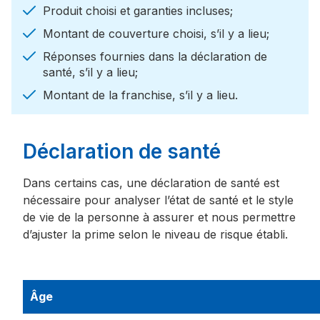
Produit choisi et garanties incluses;
chevron_right
Retour hâtif
Montant de couverture choisi, s’il y a lieu;
Réponses fournies dans la déclaration de
expand_more
Assistance voyage
santé, s’il y a lieu;
expand_more
Montant de la franchise, s’il y a lieu.
Ressources
Déclaration de santé
chevron_right
Accueil
Dans certains cas, une déclaration de santé est
nécessaire pour analyser l’état de santé et le style
de vie de la personne à assurer et nous permettre
d’ajuster la prime selon le niveau de risque établi.
Âge