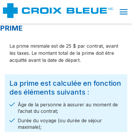
close
menu
language
English
PRIME
expand_more
Produits et Couvertures
expand_less
Procédures
La prime minimale est de 25 $ par contrat, avant
les taxes. Le montant total de la prime doit être
Achat
acquitté avant la date de départ.
chevron_right
Admissibilité à l'assurance
chevron_right
Période de stabilité
La prime est calculée en fonction
chevron_right
Date de prise d'effet
des éléments suivants :
chevron_right
Déclaration de santé
chevron_right
Rabais
Âge de la personne à assurer au moment de
l’achat du contrat;
Après-vente
Durée du voyage (ou durée de séjour
maximale);
chevron_right
Prolongation de contrat