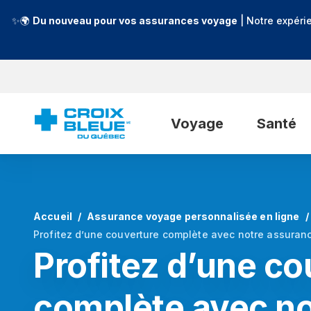
✨🌍
Du nouveau pour vos assurances voyage
| Notre expéri
Voyage
Santé
Accueil
Assurance voyage personnalisée en ligne
Profitez d’une couverture complète avec notre assura
Profitez d’une co
complète avec no