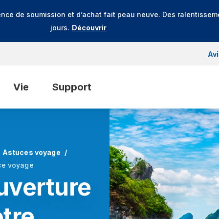
ence de soumission et d’achat fait peau neuve. Des ralentissem
jours.
Découvrir
Av
Vie
Support
Astuces voyage
nce voyage
uverture
tre