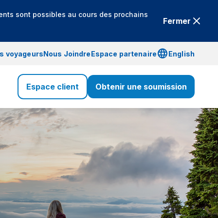
ents sont possibles au cours des prochains
Fermer
language
is voyageurs
Nous Joindre
Espace partenaire
English
Espace client
Obtenir une soumission
Assurance Voyage
Voyage
Assurance Santé
Santé
Assurance Vie
Vie