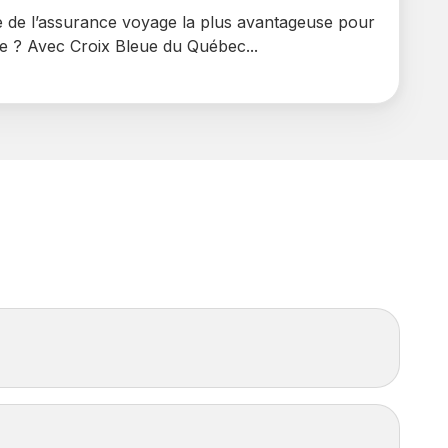
e de l’assurance voyage la plus avantageuse pour
e ? Avec Croix Bleue du Québec...
t retardée de plus de 12 heures.