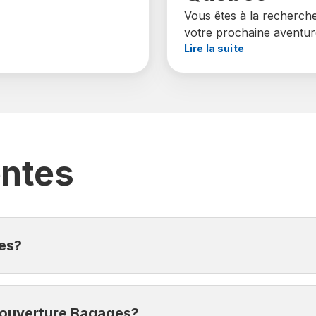
Vous êtes à la recherch
votre prochaine aventur
Lire la suite
entes
es?
 l’arrivée de vos bagages à destination de votre voyage es
 couverture Bagages?