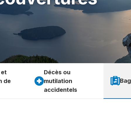
 et
Décès ou
Bag
n de
mutilation
accidentels