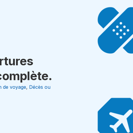
rtures
complète.
on de voyage
,
Décès ou