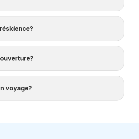
 pendant votre voyage. Cette couverture
 résidence?
.
 du voyage.
couverture?
 est important de lire attentivement votre police
on voyage?
mplémentaire afin d’obtenir une protection
n des numéros suivants :
fier la durée de séjour couverte par votre