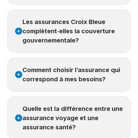
Croix Bleue propose des
assurances
Les assurances Croix Bleue
voyage, santé et vie
, conçues pour
répondre aux besoins des particuliers à
complètent‑elles la couverture
différentes étapes de leur vie, ici comme
gouvernementale?
ailleurs.
Oui.
Les assurances Croix Bleue sont
Comment choisir l’assurance qui
conçues pour compléter la couverture
offerte par les régimes gouvernementaux,
correspond à mes besoins?
selon le type d’assurance et la situation.
Le bon choix dépend de votre
Quelle est la différence entre une
situation : un voyage à l’extérieur de votre
province, des besoins en santé non couverts
assurance voyage et une
par le régime public ou une protection
assurance santé?
financière pour vos proches. Croix Bleue