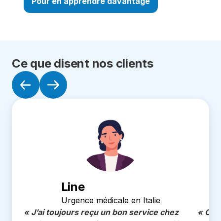
Pour en apprendre davantage
Ce que disent nos clients
Line
Urgence médicale en Italie
« J’ai toujours reçu un bon service chez
« Cro