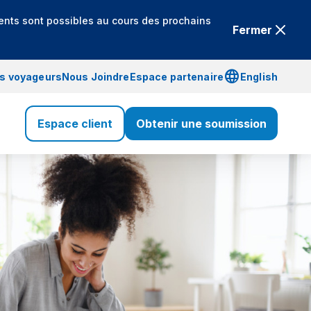
ents sont possibles au cours des prochains
Fermer
language
is voyageurs
Nous Joindre
Espace partenaire
English
Espace client
Obtenir une soumission
Assurance Voyage
Voyage
Assurance Santé
Santé
Assurance Vie
Vie