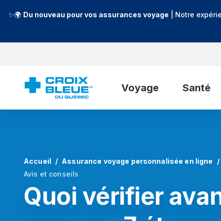
✨🌍
Du nouveau pour vos assurances voyage
| Notre expéri
Voyage
Santé
Accueil
Assurance voyage personnalisée en ligne
Avis et conseils
Quoi vérifier ava