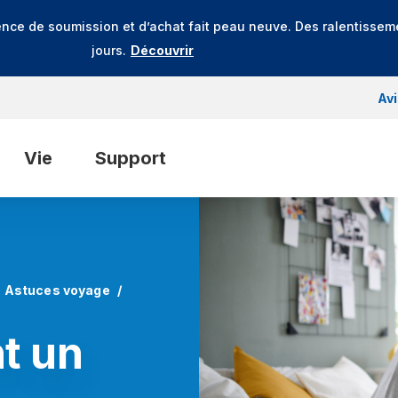
ence de soumission et d’achat fait peau neuve. Des ralentissem
jours.
Découvrir
Av
Vie
Support
Astuces voyage
nt un