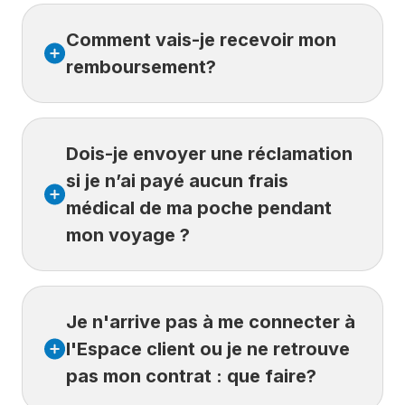
Selon la complexité du dossier, le traitement
Comment vais-je recevoir mon
peut prendre jusqu’à 10 jours ouvrables.
Vous pouvez suivre l’état de votre
remboursement?
réclamation en ligne dans votre
Espace
client
: allez dans l’onglet Envoyées pour
consulter le statut et les détails de votre
Les frais admissibles sont remboursés
demande.
Dois-je envoyer une réclamation
par
dépôt direct
au titulaire du contrat.
Un
si je n’ai payé aucun frais
spécimen de chèque
doit être fourni
parmi les documents requis.
médical de ma poche pendant
mon voyage ?
Oui. Même sans frais payés, vous
Je n'arrive pas à me connecter à
devez
envoyer une réclamation via votre
Espace client.
l'Espace client ou je ne retrouve
Votre régime public d’assurance couvre une
pas mon contrat : que faire?
partie des soins reçus à l’étranger.