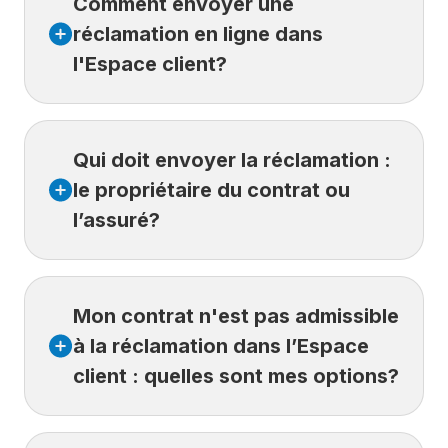
Comment envoyer une
réclamation en ligne dans
l'Espace client?
Connectez-vous à votre
Espace client
.
Qui doit envoyer la réclamation :
Sélectionnez
Mes réclamations et Nouvelle
demande.
le propriétaire du contrat ou
Vous pouvez ainsi envoyer votre réclamation
l’assuré?
rapidement, simplement et en toute sécurité.
L’Espace client est accessible au
propriétaire
Mon contrat n'est pas admissible
du contrat
(la personne qui a acheté
l’assurance et qui peut créer un compte et se
à la réclamation dans l’Espace
connecter).
client : quelles sont mes options?
Si la réclamation concerne une autre
personne assurée au contrat (ex.
assuré(e)
principal(e), conjoint(e) ou enfant à