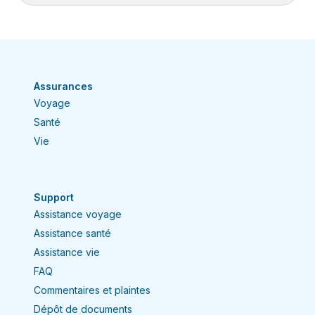
Ces frais sont remboursés directement aux
fournisseurs, mais doivent aussi être soumis à
Si vous avez de la difficulté à accéder à votre
votre régime provincial.
Espace client ou si votre contrat ne s’affiche
pas, voici quoi vérifier :
Confirmez vos
Assurances
identifiants.
Assurez‑vous d’utiliser la
Voyage
bonne adresse courriel et le bon mot de
Santé
passe.
Vie
Réinitialisez votre mot de
passe.
Cliquez sur Mot de passe oublié,
puis tentez de vous reconnecter.
Support
Essayez un autre navigateur ou
Assistance voyage
appareil.
Une fenêtre privée (incognito)
Assistance santé
peut aussi régler le problème.
Assistance vie
Videz le cache et les témoins
FAQ
(cookies).
Puis reconnectez-vous.
Commentaires et plaintes
Vérifiez l’adresse courriel utilisée lors
Dépôt de documents