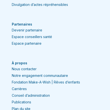
de l’achat.
Votre contrat est associé à
Divulgation d’actes répréhensibles
cette adresse. C’est la cause la plus
fréquente lorsqu’un contrat n’apparaît
pas.
Partenaires
Patientez quelques minutes après un
Devenir partenaire
achat.
Un court délai peut être
Espace conseillers santé
nécessaire avant que votre contrat
Espace partenaire
s’affiche dans l’Espace client.
Si le problème persiste, appelez-nous au 1
833 602-0804, du lundi au vendredi, de 8 h à
À propos
18 h (Heure de l’Est).
Nous contacter
Notre engagement communautaire
Fondation Make-A-Wish | Rêves d’enfants
Carrières
Conseil d’administration
Publications
Plan du site