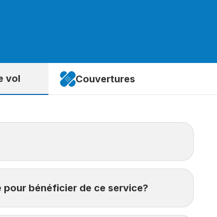
e vol
Couvertures
e Croix Bleue
.
1
e pour bénéficier de ce service?