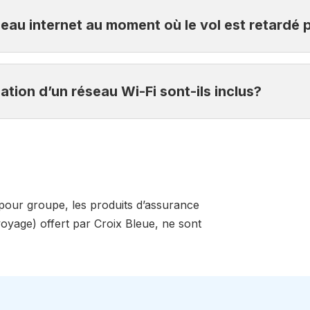
pour vous enregistrer, vous ne pourrez pas bénéficier du 
seau internet au moment où le vol est retardé 
ions de chambres d’hôtel ainsi que les compensations moné
isation d’un réseau Wi-Fi sont-ils inclus?
de votre forfait cellulaire (incluant les frais de SMS ou de c
 pour groupe, les produits d’assurance
yage) offert par Croix Bleue, ne sont