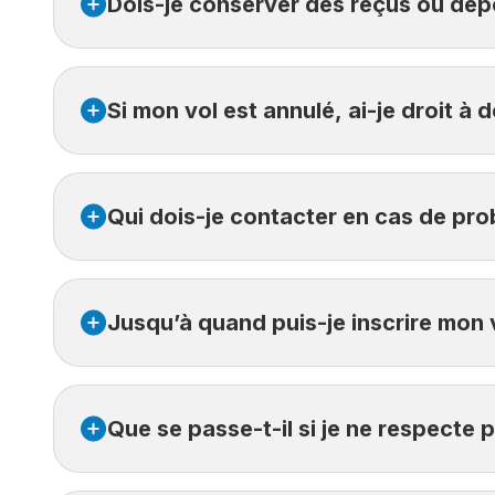
Dois-je conserver des reçus ou dép
Non, aucun reçu ni aucun formulaire de réclamat
Si mon vol est annulé, ai-je droit à
Malheureusement, les vols annulés ne sont pas pr
Qui dois-je contacter en cas de pr
Le service est fait pour vous offrir un accompag
En cas de problème, veuillez appeler au 1 877 7
Jusqu’à quand puis-je inscrire mon 
Vous pouvez vous enregistrer jusqu’à 24 heures 
Que se passe-t-il si je ne respecte p