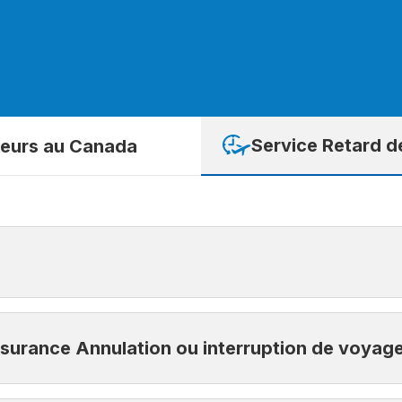
Service Retard d
teurs au Canada
 période de couverture de votre contrat d’assurance voyag
assurance Annulation ou interruption de voyag