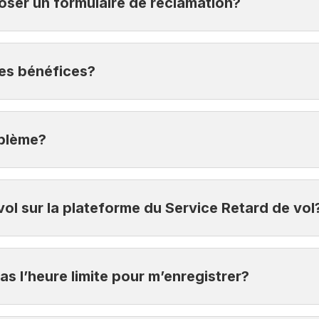
oser un formulaire de réclamation?
ion n’est nécessaire.
 des bénéfices?
is en charge par le Service Retard de vol.
oblème?
nement en cas de retard de vol uniquement.
00-2538.
vol sur la plateforme du Service Retard de vol
avant l’heure prévue du vol.
as l’heure limite pour m’enregistrer?