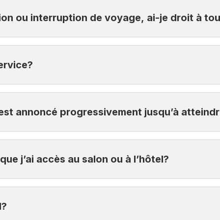
couvertures que vous avez souscrites.
ion ou interruption de voyage, ai-je droit à t
ément des couvertures dont vous bénéficiez déjà.
ervice?
er sur la plateforme du Service Retard de vol au moins 24 h
ol est annoncé progressivement jusqu’à atteind
 du départ prévu initialement.
 j’ai accès au salon ou à l’hôtel?
 heures, qu’il y ait une ou plusieurs annonces, vous avez d
n courriel comportant un lien vers une page internet où 
l?
bre d’hôtel.