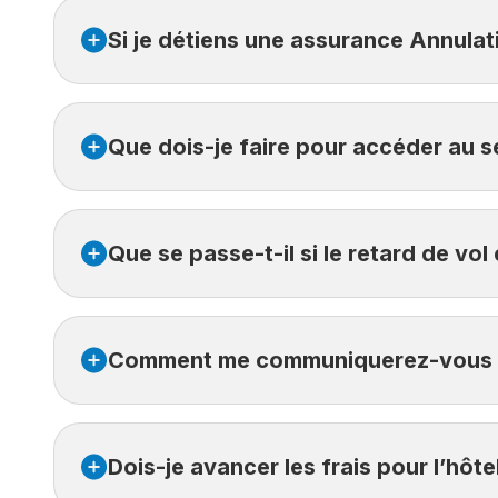
Non, le service est inclus peu importe la ou les 
Si je détiens une assurance Annulat
Oui. Le Service Retard de vol est offert en suppl
Que dois-je faire pour accéder au s
Afin d’accéder au service, il faut vous enregistr
Que se passe-t-il si le retard de v
Le temps de retard est calculé à partir de l’heure
Comment me communiquerez-vous que
Dès que le retard atteint ou dépasse trois ou six
Nous vous enverrons un message texte (SMS) et u
Dois-je avancer les frais pour l’hôte
salon d’aéroport et/ou votre réservation de cham