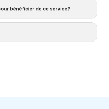
Service Retard de vol.
pour bénéficier de ce service?
taires sont envoyées en temps réel par
onnexion internet) ne sont pas pris en charge par