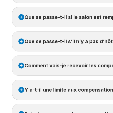
Non, le Service Retard de vol prend en charge la 
Que se passe-t-il si le salon est rem
qui vous sera envoyée par message texte et courrie
Dans l’éventualité où aucun salon d’aéroport n’
Que se passe-t-il s’il n’y a pas d’hô
sera versée en temps réel.
Dans l’éventualité où aucune chambre d’hôtel n’
Comment vais-je recevoir les comp
vous sera offerte.
Les compensations monétaires sont versées par vi
Y a-t-il une limite aux compensatio
enregistrement.
Un message texte (SMS) et un courriel vous seron
Il y a une limite de 1000 $ aux compensations mon