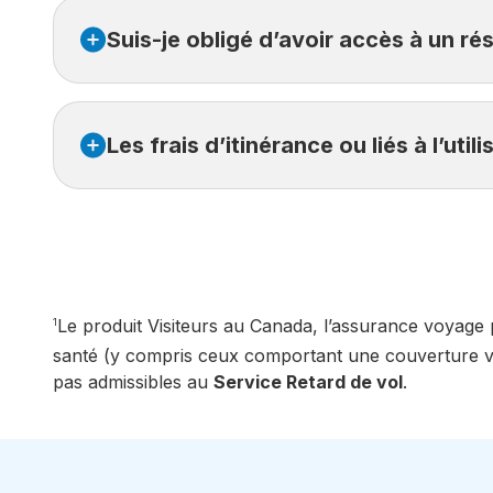
Malheureusement, si vous manquez l’heure limite 
Suis-je obligé d’avoir accès à un ré
Oui. Les accès au salon d’aéroport, les réservat
Les frais d’itinérance ou liés à l’util
messagerie texte (SMS) et courriel.
Non, les frais d’itinérance ou liés à l’utilisation 
Croix Bleue.
Le produit Visiteurs au Canada, l’assurance voyage
1
santé (y compris ceux comportant une couverture vo
pas admissibles au
Service Retard de vol
.