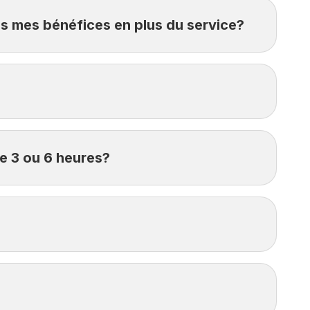
ous mes bénéfices en plus du service?
eures avant l’heure de départ prévue de votre vol.
re 3 ou 6 heures?
roit aux compensations ou services.
vous pourrez télécharger le bon d’accès au