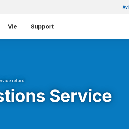
Av
Vie
Support
rvice retard
stions Service