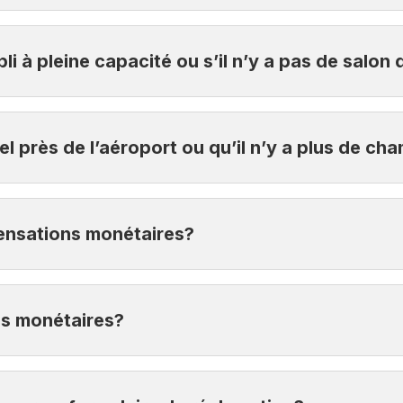
réservation et le paiement de la chambre d’hôtel. Vous n’a
pli à pleine capacité ou s’il n’y a pas de salon
l à la réception de l’hôtel.
est accessible ou qu’aucune place n’est disponible, une c
tel près de l’aéroport ou qu’il n’y a plus de c
est disponible, une compensation monétaire unique de 250 
ensations monétaires?
rement Interac ou dépôts directs à votre compte bancaire, 
ns monétaires?
t envoyés lorsque le transfert sera effectué.
étaires par contrat. Les plans annuels ont une limite de 1