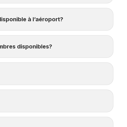
vez qu’à présenter la confirmation de réservation
 disponible à l’aéroport?
ompensation monétaire de 40 $ par voyageur vous
hambres disponibles?
$ par contrat d’assurance voyage Croix Bleue
selon l’option sélectionnée lors de votre
000 $ par période de 12 mois.