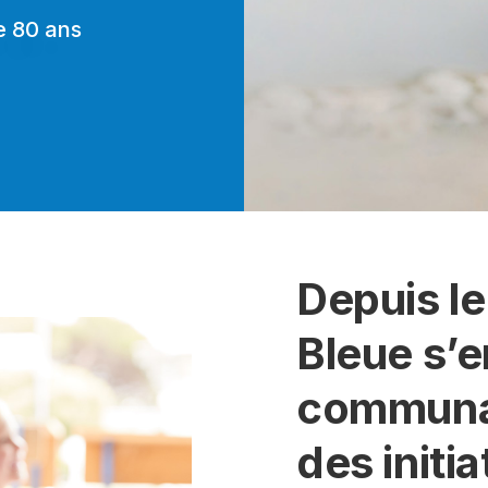
e 80 ans
Depuis le
Bleue s’
communa
des initi