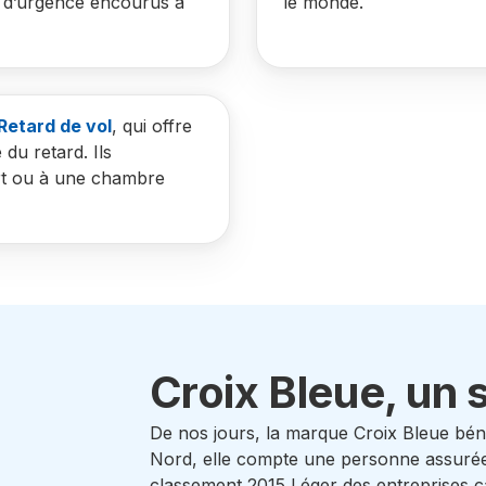
x d’urgence encourus à
le monde.
Retard de vol
, qui offre
du retard. Ils
ort ou à une chambre
Croix Bleue, un
De nos jours, la marque Croix Bleue béné
Nord, elle compte une personne assurée 
classement 2015 Léger des entreprises 