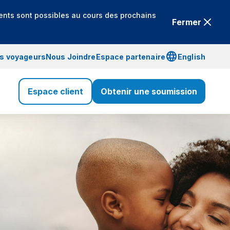
ents sont possibles au cours des prochains
Fermer
language
is voyageurs
Nous Joindre
Espace partenaire
English
Espace client
Obtenir une soumission
Assurance Voyage
Voyage
Assurance Santé
Santé
Assurance Vie
Vie