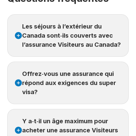
Les séjours à l’extérieur du
Canada sont‑ils couverts avec
l’assurance Visiteurs au Canada?
Oui, sous certaines conditions liées
Offrez‑vous une assurance qui
notamment à la durée du séjour et à la
destination.
répond aux exigences du super
visa?
Les voyages secondaires à l’extérieur du
Canada sont couverts s’ils respectent tous les
critères suivants :
Oui. Croix Bleue propose des produits qui
Doivent débuter et se terminer
Y a‑t‑il un âge maximum pour
répondent aux exigences du super
au Canada;
visa. L’
acheter une assurance Visiteurs
assurance Visiteurs au Canada
est
Doivent se dérouler entièrement pendant